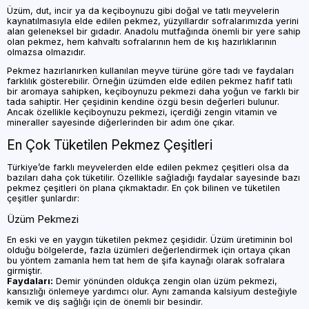
Üzüm, dut, incir ya da keçiboynuzu gibi doğal ve tatlı meyvelerin
kaynatılmasıyla elde edilen pekmez, yüzyıllardır sofralarımızda yerini
alan geleneksel bir gıdadır. Anadolu mutfağında önemli bir yere sahip
olan pekmez, hem kahvaltı sofralarının hem de kış hazırlıklarının
olmazsa olmazıdır.
Pekmez hazırlanırken kullanılan meyve türüne göre tadı ve faydaları
farklılık gösterebilir. Örneğin üzümden elde edilen pekmez hafif tatlı
bir aromaya sahipken, keçiboynuzu pekmezi daha yoğun ve farklı bir
tada sahiptir. Her çeşidinin kendine özgü besin değerleri bulunur.
Ancak özellikle keçiboynuzu pekmezi, içerdiği zengin vitamin ve
mineraller sayesinde diğerlerinden bir adım öne çıkar.
En Çok Tüketilen Pekmez Çeşitleri
Türkiye’de farklı meyvelerden elde edilen pekmez çeşitleri olsa da
bazıları daha çok tüketilir. Özellikle sağladığı faydalar sayesinde bazı
pekmez çeşitleri ön plana çıkmaktadır. En çok bilinen ve tüketilen
çeşitler şunlardır:
Üzüm Pekmezi
En eski ve en yaygın tüketilen pekmez çeşididir. Üzüm üretiminin bol
olduğu bölgelerde, fazla üzümleri değerlendirmek için ortaya çıkan
bu yöntem zamanla hem tat hem de şifa kaynağı olarak sofralara
girmiştir.
Faydaları:
Demir yönünden oldukça zengin olan üzüm pekmezi,
kansızlığı önlemeye yardımcı olur. Aynı zamanda kalsiyum desteğiyle
kemik ve diş sağlığı için de önemli bir besindir.