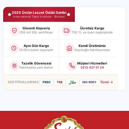
Seyidoğlu Mağaza Güvence ve Sertifikalar
2025 Üstün Lezzet Ödülü Sahibi
International Taste Institute · Brüksel
Güvenli Alışveriş
Ücretsiz Kargo
256-bit SSL sertifikası
750 TL ve üzeri siparişlerde
Aynı Gün Kargo
Kendi Üretimimiz
15:00'a kadar siparişler
Seyidoğlu fabrikasından
Tazelik Güvencesi
Müşteri Hizmetleri
Fabrikadan yeni üretim
0212 437 01 24
حلال
SERTIFIKALARIMIZ:
Tümü →
FSSC
TSE
ISO 9001