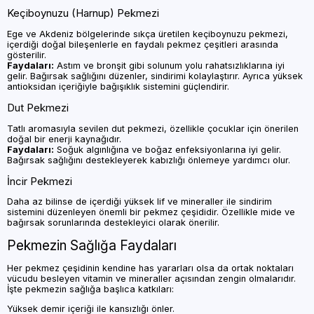
Keçiboynuzu (Harnup) Pekmezi
Ege ve Akdeniz bölgelerinde sıkça üretilen keçiboynuzu pekmezi,
içerdiği doğal bileşenlerle en faydalı pekmez çeşitleri arasında
gösterilir.
Faydaları:
Astım ve bronşit gibi solunum yolu rahatsızlıklarına iyi
gelir. Bağırsak sağlığını düzenler, sindirimi kolaylaştırır. Ayrıca yüksek
antioksidan içeriğiyle bağışıklık sistemini güçlendirir.
Dut Pekmezi
Tatlı aromasıyla sevilen dut pekmezi, özellikle çocuklar için önerilen
doğal bir enerji kaynağıdır.
Faydaları:
Soğuk algınlığına ve boğaz enfeksiyonlarına iyi gelir.
Bağırsak sağlığını destekleyerek kabızlığı önlemeye yardımcı olur.
İncir Pekmezi
Daha az bilinse de içerdiği yüksek lif ve mineraller ile sindirim
sistemini düzenleyen önemli bir pekmez çeşididir. Özellikle mide ve
bağırsak sorunlarında destekleyici olarak önerilir.
Pekmezin Sağlığa Faydaları
Her pekmez çeşidinin kendine has yararları olsa da ortak noktaları
vücudu besleyen vitamin ve mineraller açısından zengin olmalarıdır.
İşte pekmezin sağlığa başlıca katkıları:
Yüksek demir içeriği ile kansızlığı önler.