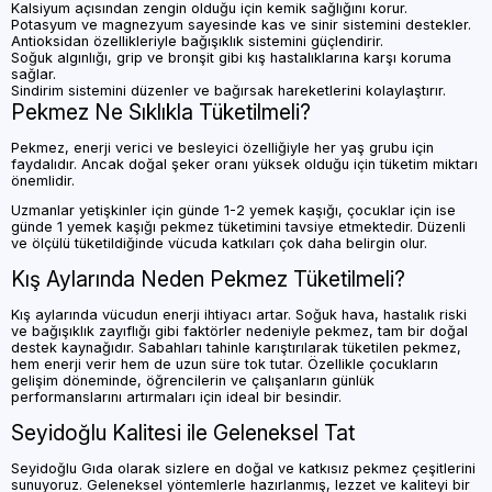
Kalsiyum açısından zengin olduğu için kemik sağlığını korur.
Potasyum ve magnezyum sayesinde kas ve sinir sistemini destekler.
Antioksidan özellikleriyle bağışıklık sistemini güçlendirir.
Soğuk algınlığı, grip ve bronşit gibi kış hastalıklarına karşı koruma
sağlar.
Sindirim sistemini düzenler ve bağırsak hareketlerini kolaylaştırır.
Pekmez Ne Sıklıkla Tüketilmeli?
Pekmez, enerji verici ve besleyici özelliğiyle her yaş grubu için
faydalıdır. Ancak doğal şeker oranı yüksek olduğu için tüketim miktarı
önemlidir.
Uzmanlar yetişkinler için günde 1-2 yemek kaşığı, çocuklar için ise
günde 1 yemek kaşığı pekmez tüketimini tavsiye etmektedir. Düzenli
ve ölçülü tüketildiğinde vücuda katkıları çok daha belirgin olur.
Kış Aylarında Neden Pekmez Tüketilmeli?
Kış aylarında vücudun enerji ihtiyacı artar. Soğuk hava, hastalık riski
ve bağışıklık zayıflığı gibi faktörler nedeniyle pekmez, tam bir doğal
destek kaynağıdır. Sabahları tahinle karıştırılarak tüketilen pekmez,
hem enerji verir hem de uzun süre tok tutar. Özellikle çocukların
gelişim döneminde, öğrencilerin ve çalışanların günlük
performanslarını artırmaları için ideal bir besindir.
Seyidoğlu Kalitesi ile Geleneksel Tat
Seyidoğlu Gıda olarak sizlere en doğal ve katkısız pekmez çeşitlerini
sunuyoruz. Geleneksel yöntemlerle hazırlanmış, lezzet ve kaliteyi bir